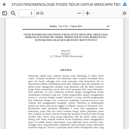
STUDI FENOMENOLOGIS POSISI TIDUR UNTUK MENCAPAI TIDUR YANG BERKUALITAS PADA IBU HAMIL TRIMESTER III YANG BERKUNJUNG DI PUSKESMAS KLATAK KABUPATEN BANYUWANGI