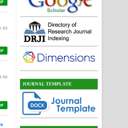
DF
5-83
DF
4-89
JOURNAL TEMPLATE
DF
ia