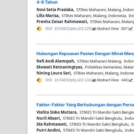
4-6 Tahun
Novi Setia Prasiska,
STIKes Maharani, Malang, Indon
Lilla Marisa,
STIKes Maharani, Malang, Indonesia, In
Previta Zeisar Rahmawati,
STIKes Maharani, Malang
DOI : 10.54832/phj.v2i2.129
Abstract View : 807
Hubungan Kepuasan Pasien Dengan Minat Meng
Refi Andi Alamsyah,
STIKes Maharani Malang, Indon
Ekowati Retnaningtyas,
Poltekkes Kemenkes, Malang
Nining Loura Sari,
STIKes Maharani, Malang, Indones
DOI : 10.54832/phj.v2i2.133
Abstract View : 440
Faktor-Faktor Yang Berhubungan dengan Persa
Violita Siska Mutiara,
STIKES Tri Mandiri Sakti Bengk
Nuril Absari,
STIKES Tri Mandiri Sakti Bengkulu, Indo
Ida Rahmawati,
STIKES Tri Mandiri Sakti Bengkulu, 
Putri Andini,
STIKES Tri Mandiri Sakti Bengkulu, Indo