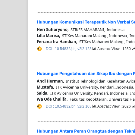
Hubungan Komunikasi Terapeutik Non Verbal 
Heri Suharyono,
STIKES MAHARANI, Indonesia
Lilla Marisa,
STIKes Maharani Malang , Indonesia, In
Feriana Ira Handian,
STIKes Maharani Malang , Indo
DOI : 10.54832/phj.v2i2.123
Abstract View : 1250
Hubungan Pengetahuan dan Sikap Ibu dengan P
Andi Herman,
Institut Teknologi dan Kesehatan Avic
Mustafa,
ITK Avicenna University, Kendari, Indonesia
Saida,
ITK Avicenna University, Kendari, Indonesia, I
Wa Ode Chalifa,
Fakultas Kedokteran, Universitas Hal
DOI : 10.54832/phj.v2i2.103
Abstract View : 2026
Hubungan Antara Peran Orangtua dengan Teknik